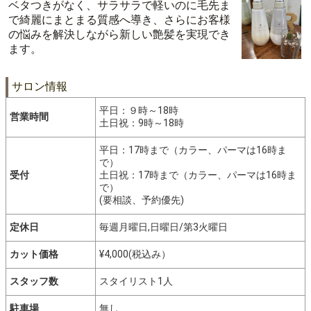
ベタつきがなく、サラサラで軽いのに毛先ま
で綺麗にまとまる質感へ導き、さらにお客様
の悩みを解決しながら新しい艶髪を実現でき
ます。
サロン情報
平日：９時～18時
営業時間
土日祝：9時～18時
平日：17時まで（カラー、パーマは16時ま
で）
受付
土日祝：17時まで（カラー、パーマは16時ま
で）
(要相談、予約優先)
定休日
毎週月曜日,日曜日/第3火曜日
カット価格
¥4,000(税込み）
スタッフ数
スタイリスト1人
駐車場
無し